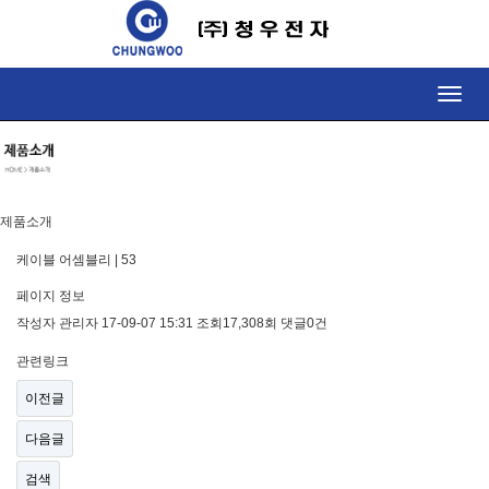
Toggle
naviga
제품소개
케이블 어셈블리 | 53
페이지 정보
작성자
관리자
17-09-07 15:31
조회
17,308회
댓글
0건
관련링크
이전글
다음글
검색