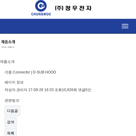
Toggle
naviga
제품소개
각종 Connector | D-SUB HOOD
페이지 정보
작성자
관리자
17-09-26 16:33
조회
10,926회
댓글
0건
관련링크
다음글
검색
목록